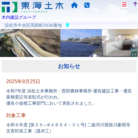
木内建設グループ
浜松市中央区馬郡町4336番地
お知らせ
2025年9月25日
令和7年度 浜松土木事務所・西部農林事務所 優良建設工事・優良
業務委託等表彰式が行われ、
優良小規模工事部門において表彰されました。
対象工事
令和６年度 [第３５―K４８６４－０１号] 二級河川堀留川豪雨等
災害対策工事（護岸工）