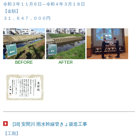
令和３年１１月６日～令和４年３月１８日
【金額】
３１，６４７，０００円
BEFORE
AFTER
[18] 安間川 雨水幹線管きょ築造工事
【工期】