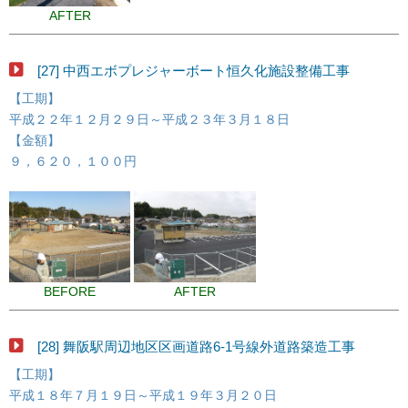
AFTER
[27] 中西エボプレジャーボート恒久化施設整備工事
【工期】
平成２２年１２月２９日～平成２３年３月１８日
【金額】
９，６２０，１００円
BEFORE
AFTER
[28] 舞阪駅周辺地区区画道路6-1号線外道路築造工事
【工期】
平成１８年７月１９日～平成１９年３月２０日