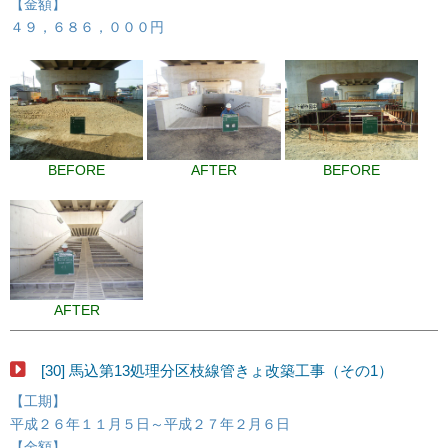
【金額】
４９，６８６，０００円
BEFORE
AFTER
BEFORE
AFTER
[30] 馬込第13処理分区枝線管きょ改築工事（その1）
【工期】
平成２６年１１月５日～平成２７年２月６日
【金額】