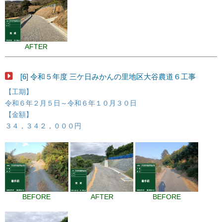
AFTER
[6] 令和５年度 三ケ日みかんの里地区大谷農道６工事
【工期】
令和６年２月５日～令和６年１０月３０日
【金額】
３４，３４２，０００円
BEFORE
AFTER
BEFORE