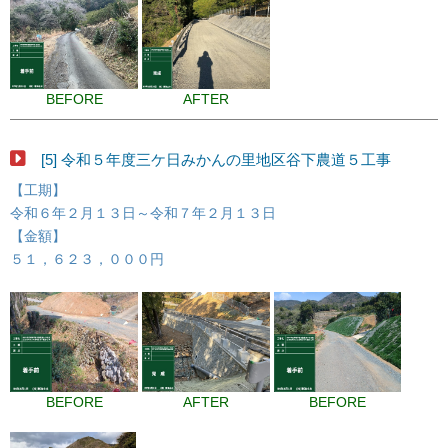
BEFORE
AFTER
[5] 令和５年度三ケ日みかんの里地区谷下農道５工事
【工期】
令和６年２月１３日～令和７年２月１３日
【金額】
５１，６２３，０００円
BEFORE
AFTER
BEFORE