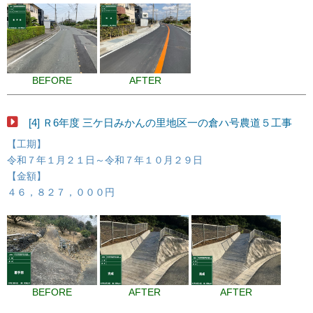
BEFORE
AFTER
[4] Ｒ6年度 三ケ日みかんの里地区一の倉ハ号農道５工事
【工期】
令和７年１月２１日～令和７年１０月２９日
【金額】
４６，８２７，０００円
BEFORE
AFTER
AFTER