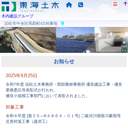
木内建設グループ
浜松市中央区馬郡町4336番地
お知らせ
2025年9月25日
令和7年度 浜松土木事務所・西部農林事務所 優良建設工事・優良
業務委託等表彰式が行われ、
優良小規模工事部門において表彰されました。
対象工事
令和６年度 [第３５―K４８６４－０１号] 二級河川堀留川豪雨等
災害対策工事（護岸工）