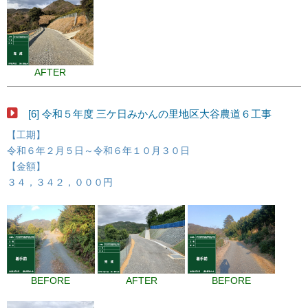
AFTER
[6] 令和５年度 三ケ日みかんの里地区大谷農道６工事
【工期】
令和６年２月５日～令和６年１０月３０日
【金額】
３４，３４２，０００円
BEFORE
AFTER
BEFORE