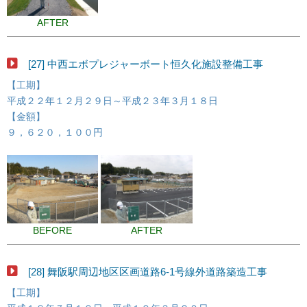
AFTER
[27] 中西エボプレジャーボート恒久化施設整備工事
【工期】
平成２２年１２月２９日～平成２３年３月１８日
【金額】
９，６２０，１００円
BEFORE
AFTER
[28] 舞阪駅周辺地区区画道路6-1号線外道路築造工事
【工期】