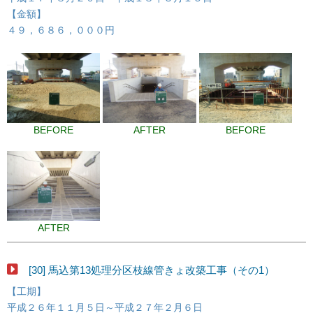
【金額】
４９，６８６，０００円
BEFORE
AFTER
BEFORE
AFTER
[30] 馬込第13処理分区枝線管きょ改築工事（その1）
【工期】
平成２６年１１月５日～平成２７年２月６日