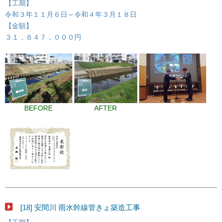
【工期】
令和３年１１月６日～令和４年３月１８日
【金額】
３１，６４７，０００円
BEFORE
AFTER
[18] 安間川 雨水幹線管きょ築造工事