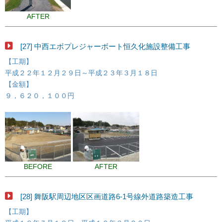
AFTER
[27] 中西エボプレジャーボート恒久化施設整備工事
【工期】
平成２２年１２月２９日～平成２３年３月１８日
【金額】
９，６２０，１００円
BEFORE
AFTER
[28] 舞阪駅周辺地区区画道路6-1号線外道路築造工事
【工期】