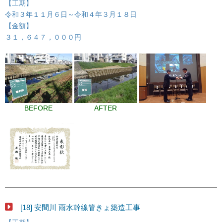
【工期】
令和３年１１月６日～令和４年３月１８日
【金額】
３１，６４７，０００円
BEFORE
AFTER
[18] 安間川 雨水幹線管きょ築造工事