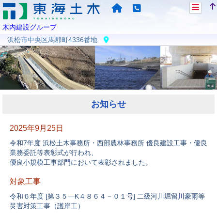
木内建設グループ
浜松市中央区馬郡町4336番地
お知らせ
2025年9月25日
令和7年度 浜松土木事務所・西部農林事務所 優良建設工事・優良
業務委託等表彰式が行われ、
優良小規模工事部門において表彰されました。
対象工事
令和６年度 [第３５―K４８６４－０１号] 二級河川堀留川豪雨等
災害対策工事（護岸工）