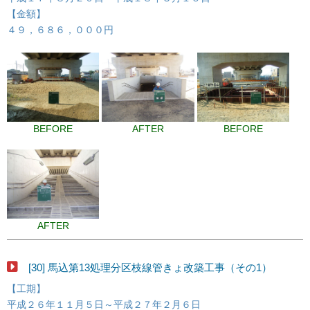
【金額】
４９，６８６，０００円
BEFORE
AFTER
BEFORE
AFTER
[30] 馬込第13処理分区枝線管きょ改築工事（その1）
【工期】
平成２６年１１月５日～平成２７年２月６日