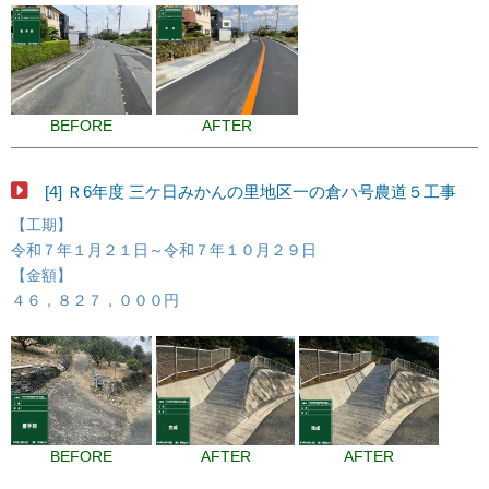
BEFORE
AFTER
[4] Ｒ6年度 三ケ日みかんの里地区一の倉ハ号農道５工事
【工期】
令和７年１月２１日～令和７年１０月２９日
【金額】
４６，８２７，０００円
BEFORE
AFTER
AFTER