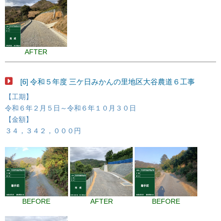
AFTER
[6] 令和５年度 三ケ日みかんの里地区大谷農道６工事
【工期】
令和６年２月５日～令和６年１０月３０日
【金額】
３４，３４２，０００円
BEFORE
AFTER
BEFORE