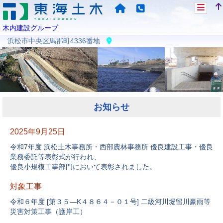
木内建設グループ
浜松市中央区馬郡町4336番地
お知らせ
2025年9月25日
令和7年度 浜松土木事務所・西部農林事務所 優良建設工事・優良
業務委託等表彰式が行われ、
優良小規模工事部門において表彰されました。
対象工事
令和６年度 [第３５―K４８６４－０１号] 二級河川堀留川豪雨等
災害対策工事（護岸工）