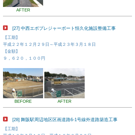
AFTER
[27] 中西エボプレジャーボート恒久化施設整備工事
【工期】
平成２２年１２月２９日～平成２３年３月１８日
【金額】
９，６２０，１００円
BEFORE
AFTER
[28] 舞阪駅周辺地区区画道路6-1号線外道路築造工事
【工期】