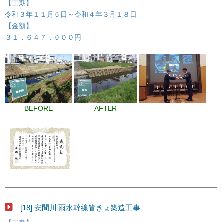
【工期】
令和３年１１月６日～令和４年３月１８日
【金額】
３１，６４７，０００円
BEFORE
AFTER
[18] 安間川 雨水幹線管きょ築造工事