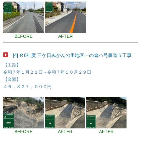
BEFORE
AFTER
[4] Ｒ6年度 三ケ日みかんの里地区一の倉ハ号農道５工事
【工期】
令和７年１月２１日～令和７年１０月２９日
【金額】
４６，８２７，０００円
BEFORE
AFTER
AFTER