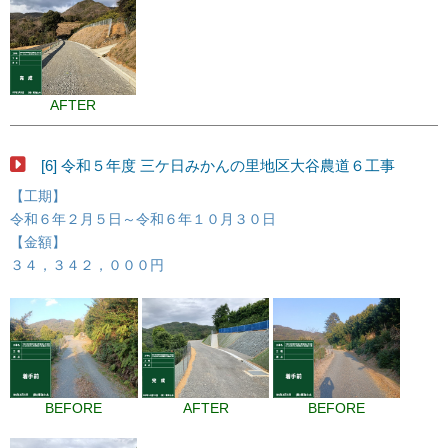
AFTER
[6] 令和５年度 三ケ日みかんの里地区大谷農道６工事
【工期】
令和６年２月５日～令和６年１０月３０日
【金額】
３４，３４２，０００円
BEFORE
AFTER
BEFORE