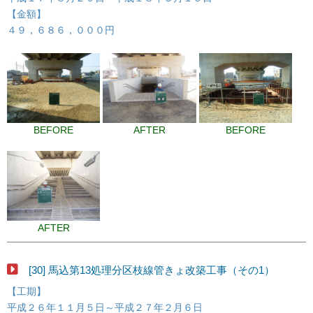
【金額】
４９，６８６，０００円
BEFORE
AFTER
BEFORE
AFTER
[30] 馬込第13処理分区枝線管きょ改築工事（その1）
【工期】
平成２６年１１月５日～平成２７年２月６日