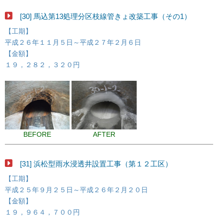
[30] 馬込第13処理分区枝線管きょ改築工事（その1）
【工期】
平成２６年１１月５日～平成２７年２月６日
【金額】
１９，２８２，３２０円
BEFORE
AFTER
[31] 浜松型雨水浸透井設置工事（第１２工区）
【工期】
平成２５年９月２５日～平成２６年２月２０日
【金額】
１９，９６４，７００円