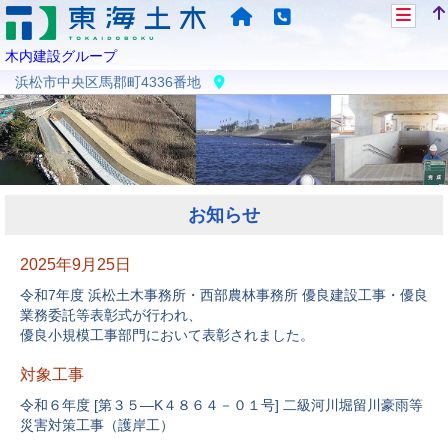
木内建設グループ
浜松市中央区馬郡町4336番地
お知らせ
2025年9月25日
令和7年度 浜松土木事務所・西部農林事務所 優良建設工事・優良
業務委託等表彰式が行われ、
優良小規模工事部門において表彰されました。
対象工事
令和６年度 [第３５―K４８６４－０１号] 二級河川堀留川豪雨等
災害対策工事（護岸工）