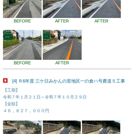
BEFORE
AFTER
AFTER
BEFORE
AFTER
[4] Ｒ6年度 三ケ日みかんの里地区一の倉ハ号農道５工事
【工期】
令和７年１月２１日～令和７年１０月２９日
【金額】
４６，８２７，０００円