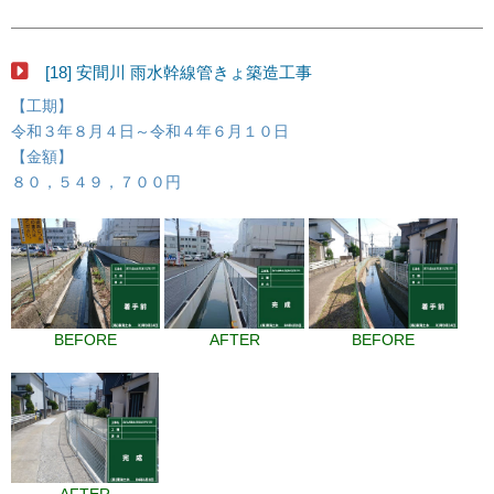
[18] 安間川 雨水幹線管きょ築造工事
【工期】
令和３年８月４日～令和４年６月１０日
【金額】
８０，５４９，７００円
BEFORE
AFTER
BEFORE