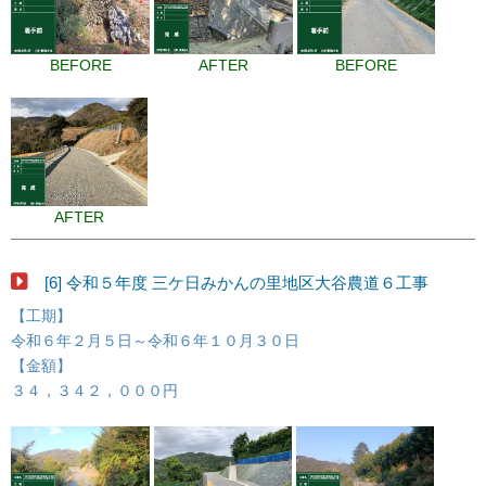
BEFORE
AFTER
BEFORE
AFTER
[6] 令和５年度 三ケ日みかんの里地区大谷農道６工事
【工期】
令和６年２月５日～令和６年１０月３０日
【金額】
３４，３４２，０００円