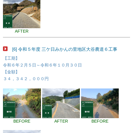
AFTER
[6] 令和５年度 三ケ日みかんの里地区大谷農道６工事
【工期】
令和６年２月５日～令和６年１０月３０日
【金額】
３４，３４２，０００円
BEFORE
AFTER
BEFORE