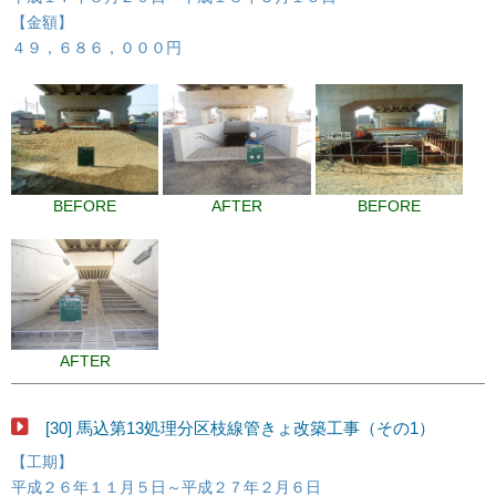
【金額】
４９，６８６，０００円
BEFORE
AFTER
BEFORE
AFTER
[30] 馬込第13処理分区枝線管きょ改築工事（その1）
【工期】
平成２６年１１月５日～平成２７年２月６日