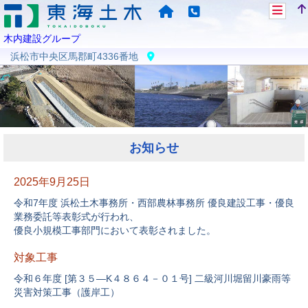
木内建設グループ
浜松市中央区馬郡町4336番地
お知らせ
2025年9月25日
令和7年度 浜松土木事務所・西部農林事務所 優良建設工事・優良
業務委託等表彰式が行われ、
優良小規模工事部門において表彰されました。
対象工事
令和６年度 [第３５―K４８６４－０１号] 二級河川堀留川豪雨等
災害対策工事（護岸工）