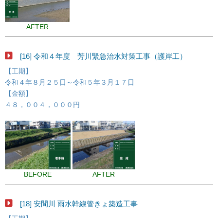
AFTER
[16] 令和４年度 芳川緊急治水対策工事（護岸工）
【工期】
令和４年８月２５日～令和５年３月１７日
【金額】
４８，００４，０００円
BEFORE
AFTER
[18] 安間川 雨水幹線管きょ築造工事