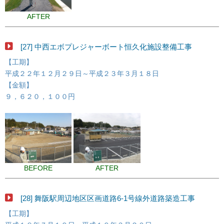
AFTER
[27] 中西エボプレジャーボート恒久化施設整備工事
【工期】
平成２２年１２月２９日～平成２３年３月１８日
【金額】
９，６２０，１００円
BEFORE
AFTER
[28] 舞阪駅周辺地区区画道路6-1号線外道路築造工事
【工期】