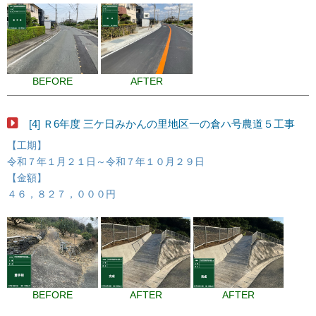
BEFORE
AFTER
[4] Ｒ6年度 三ケ日みかんの里地区一の倉ハ号農道５工事
【工期】
令和７年１月２１日～令和７年１０月２９日
【金額】
４６，８２７，０００円
BEFORE
AFTER
AFTER