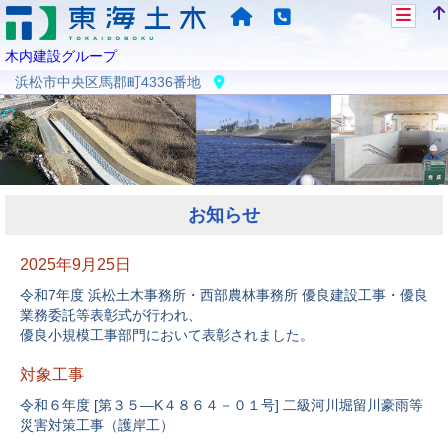
木内建設グループ
浜松市中央区馬郡町4336番地
お知らせ
2025年9月25日
令和7年度 浜松土木事務所・西部農林事務所 優良建設工事・優良
業務委託等表彰式が行われ、
優良小規模工事部門において表彰されました。
対象工事
令和６年度 [第３５―K４８６４－０１号] 二級河川堀留川豪雨等
災害対策工事（護岸工）