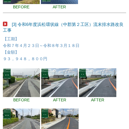
BEFORE
AFTER
[3] 令和6年度浜松環状線（中郡第２工区）流末排水路改良
工事
【工期】
令和７年４月２３日～令和８年３月１８日
【金額】
９３，９４８，８００円
BEFORE
AFTER
AFTER