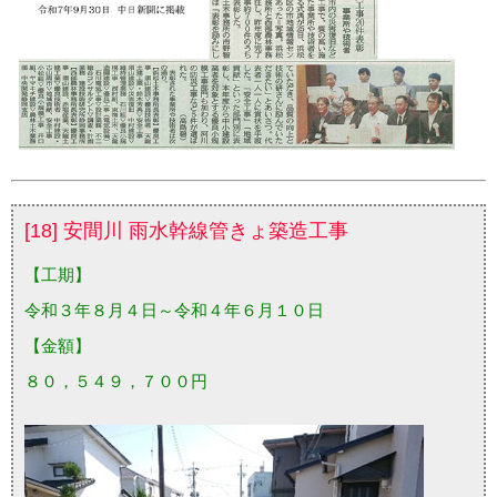
[18] 安間川 雨水幹線管きょ築造工事
【工期】
令和３年８月４日～令和４年６月１０日
【金額】
８０，５４９，７００円