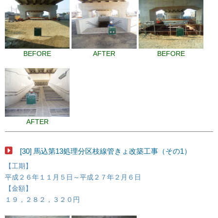
BEFORE
AFTER
BEFORE
AFTER
[30] 馬込第13処理分区枝線管きょ改築工事（その1）
【工期】
平成２６年１１月５日～平成２７年２月６日
【金額】
１９，２８２，３２０円