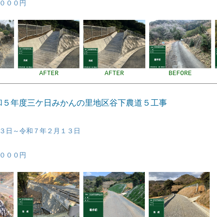
０００円
AFTER
AFTER
BEFORE
令和５年度三ケ日みかんの里地区谷下農道５工事
３日～令和７年２月１３日
０００円