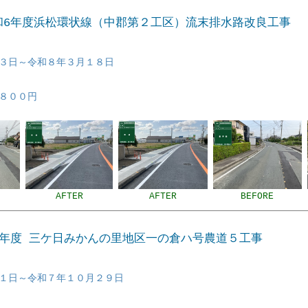
令和6年度浜松環状線（中郡第２工区）流末排水路改良工事
３日～令和８年３月１８日
８００円
AFTER
AFTER
BEFORE
Ｒ6年度 三ケ日みかんの里地区一の倉ハ号農道５工事
１日～令和７年１０月２９日