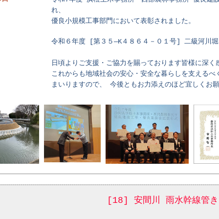
れ、
優良小規模工事部門において表彰されました。
令和６年度 [第３５―K４８６４－０１号] 二級河川
日頃よりご支援・ご協力を賜っております皆様に深く
これからも地域社会の安心・安全な暮らしを支えるべ
まいりますので、 今後ともお力添えのほど宜しくお
[18] 安間川 雨水幹線管
】