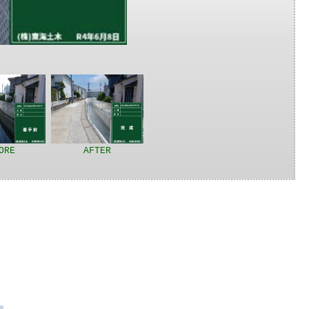
ORE
AFTER