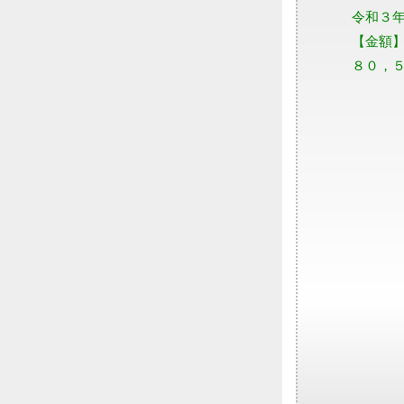
令和３
【金額
８０，