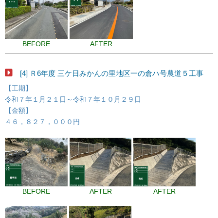
BEFORE
AFTER
[4] Ｒ6年度 三ケ日みかんの里地区一の倉ハ号農道５工事
【工期】
令和７年１月２１日～令和７年１０月２９日
【金額】
４６，８２７，０００円
BEFORE
AFTER
AFTER