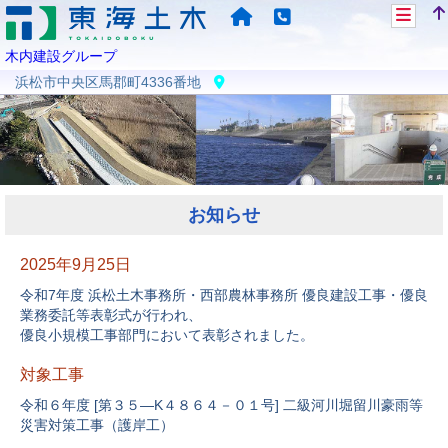
木内建設グループ
浜松市中央区馬郡町4336番地
お知らせ
2025年9月25日
令和7年度 浜松土木事務所・西部農林事務所 優良建設工事・優良
業務委託等表彰式が行われ、
優良小規模工事部門において表彰されました。
対象工事
令和６年度 [第３５―K４８６４－０１号] 二級河川堀留川豪雨等
災害対策工事（護岸工）