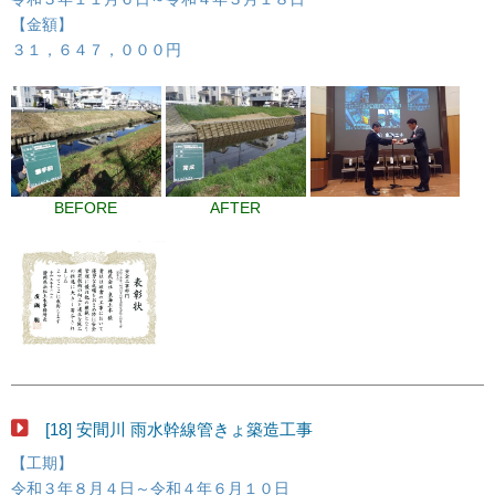
【金額】
３１，６４７，０００円
BEFORE
AFTER
[18] 安間川 雨水幹線管きょ築造工事
【工期】
令和３年８月４日～令和４年６月１０日