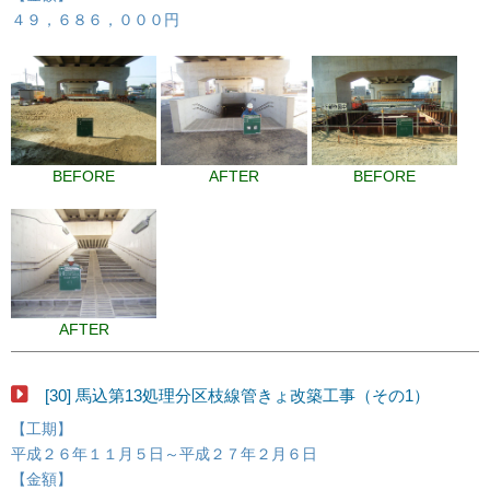
４９，６８６，０００円
BEFORE
AFTER
BEFORE
AFTER
[30] 馬込第13処理分区枝線管きょ改築工事（その1）
【工期】
平成２６年１１月５日～平成２７年２月６日
【金額】