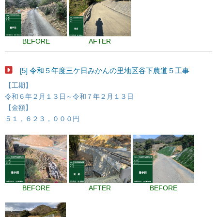
BEFORE
AFTER
[5] 令和５年度三ケ日みかんの里地区谷下農道５工事
【工期】
令和６年２月１３日～令和７年２月１３日
【金額】
５１，６２３，０００円
BEFORE
AFTER
BEFORE