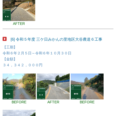
AFTER
[6] 令和５年度 三ケ日みかんの里地区大谷農道６工事
【工期】
令和６年２月５日～令和６年１０月３０日
【金額】
３４，３４２，０００円
BEFORE
AFTER
BEFORE