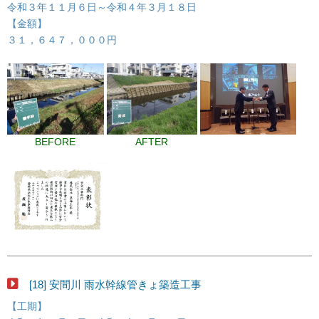
令和３年１１月６日～令和４年３月１８日
【金額】
３１，６４７，０００円
BEFORE
AFTER
[18] 安間川 雨水幹線管きょ築造工事
【工期】