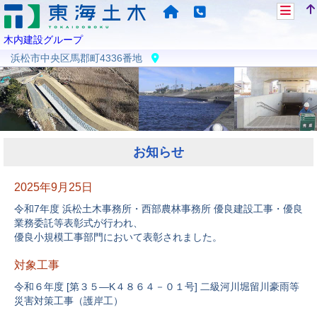
木内建設グループ
浜松市中央区馬郡町4336番地
お知らせ
2025年9月25日
令和7年度 浜松土木事務所・西部農林事務所 優良建設工事・優良
業務委託等表彰式が行われ、
優良小規模工事部門において表彰されました。
対象工事
令和６年度 [第３５―K４８６４－０１号] 二級河川堀留川豪雨等
災害対策工事（護岸工）