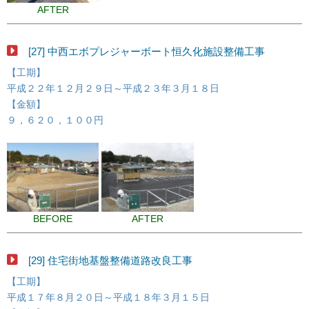
AFTER
[27] 中西エボプレジャーボート恒久化施設整備工事
【工期】
平成２２年１２月２９日～平成２３年３月１８日
【金額】
９，６２０，１００円
BEFORE
AFTER
[29] 住宅街地基盤整備道路改良工事
【工期】
平成１７年８月２０日～平成１８年３月１５日