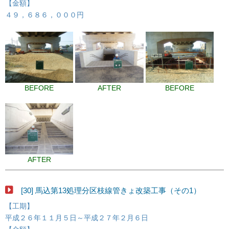
【金額】
４９，６８６，０００円
BEFORE
AFTER
BEFORE
AFTER
[30] 馬込第13処理分区枝線管きょ改築工事（その1）
【工期】
平成２６年１１月５日～平成２７年２月６日