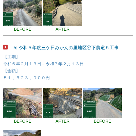
BEFORE
AFTER
[5] 令和５年度三ケ日みかんの里地区谷下農道５工事
【工期】
令和６年２月１３日～令和７年２月１３日
【金額】
５１，６２３，０００円
BEFORE
AFTER
BEFORE