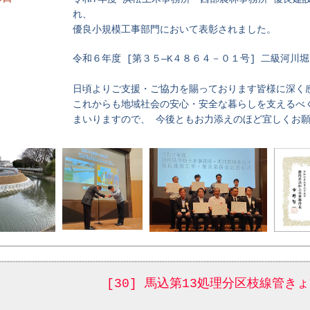
れ、
優良小規模工事部門において表彰されました。
令和６年度 [第３５―K４８６４－０１号] 二級河川
日頃よりご支援・ご協力を賜っております皆様に深く
これからも地域社会の安心・安全な暮らしを支えるべ
まいりますので、 今後ともお力添えのほど宜しくお
[30] 馬込第13処理分区枝線管き
】