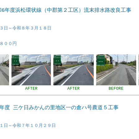
令和6年度浜松環状線（中郡第２工区）流末排水路改良工事
３日～令和８年３月１８日
８００円
AFTER
AFTER
BEFORE
Ｒ6年度 三ケ日みかんの里地区一の倉ハ号農道５工事
１日～令和７年１０月２９日