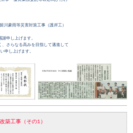
堀留川豪雨等災害対策工事（護岸工）
感謝申し上げます。
く、さらなる高みを目指して邁進して
願い申し上げます。
ょ改築工事（その1）