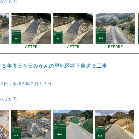
０００円
AFTER
AFTER
BEFORE
令和５年度三ケ日みかんの里地区谷下農道５工事
３日～令和７年２月１３日
０００円