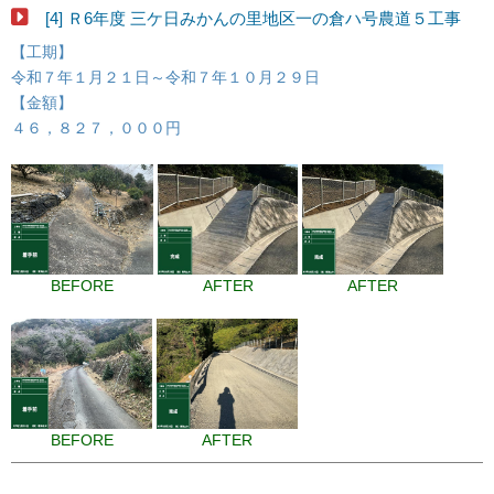
[4] Ｒ6年度 三ケ日みかんの里地区一の倉ハ号農道５工事
【工期】
令和７年１月２１日～令和７年１０月２９日
【金額】
４６，８２７，０００円
BEFORE
AFTER
AFTER
BEFORE
AFTER