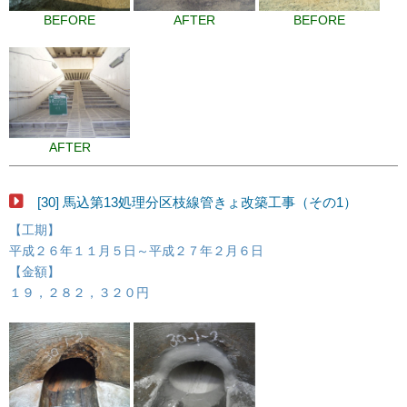
BEFORE
AFTER
BEFORE
AFTER
[30] 馬込第13処理分区枝線管きょ改築工事（その1）
【工期】
平成２６年１１月５日～平成２７年２月６日
【金額】
１９，２８２，３２０円