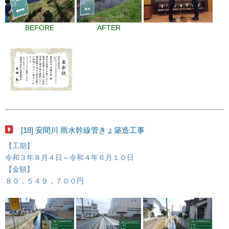
BEFORE
AFTER
[18] 安間川 雨水幹線管きょ築造工事
【工期】
令和３年８月４日～令和４年６月１０日
【金額】
８０，５４９，７００円