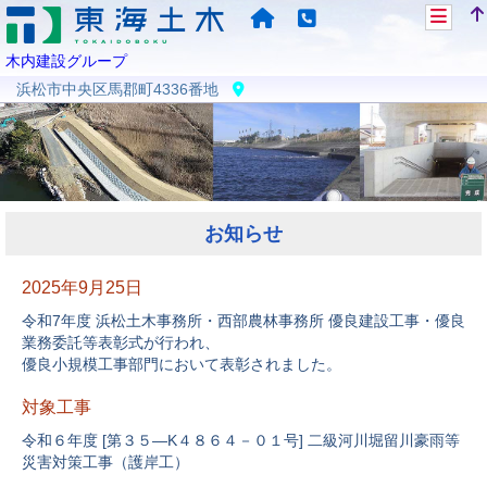
木内建設グループ
浜松市中央区馬郡町4336番地
お知らせ
2025年9月25日
令和7年度 浜松土木事務所・西部農林事務所 優良建設工事・優良
業務委託等表彰式が行われ、
優良小規模工事部門において表彰されました。
対象工事
令和６年度 [第３５―K４８６４－０１号] 二級河川堀留川豪雨等
災害対策工事（護岸工）