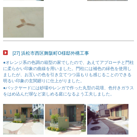
[27] 浜松市西区舞阪町O様邸外構工事
●オレンジ系の色調の箱型の家でしたので、あえてアプローチと門柱
に柔らかい印象の曲線を用いました。門柱には補色の緑色を使用し
ましたが、お互いの色を引き立てつつ温もりも感じることのできる
明るい印象の玄関廻りに仕上がりました。
●バックヤードには砂場やレンガで作った丸型の花壇、色付きガラス
をはめ込んだ塀など楽しめる庭になるよう工夫しました。