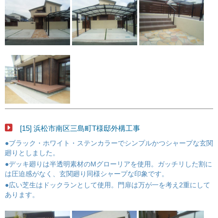
[15] 浜松市南区三島町T様邸外構工事
●ブラック・ホワイト・ステンカラーでシンプルかつシャープな玄関
廻りとしました。
●デッキ廻りは半透明素材のMグローリアを使用。ガッチリした割に
は圧迫感がなく、玄関廻り同様シャープな印象です。
●広い芝生はドックランとして使用。門扉は万が一を考え2重にして
あります。