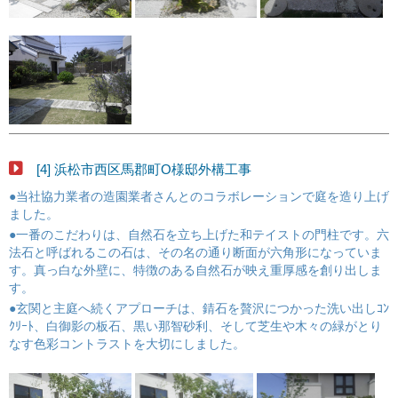
[4] 浜松市西区馬郡町O様邸外構工事
●当社協力業者の造園業者さんとのコラボレーションで庭を造り上げ
ました。
●一番のこだわりは、自然石を立ち上げた和テイストの門柱です。六
法石と呼ばれるこの石は、その名の通り断面が六角形になっていま
す。真っ白な外壁に、特徴のある自然石が映え重厚感を創り出しま
す。
●玄関と主庭へ続くアプローチは、錆石を贅沢につかった洗い出しｺﾝ
ｸﾘｰﾄ、白御影の板石、黒い那智砂利、そして芝生や木々の緑がとり
なす色彩コントラストを大切にしました。