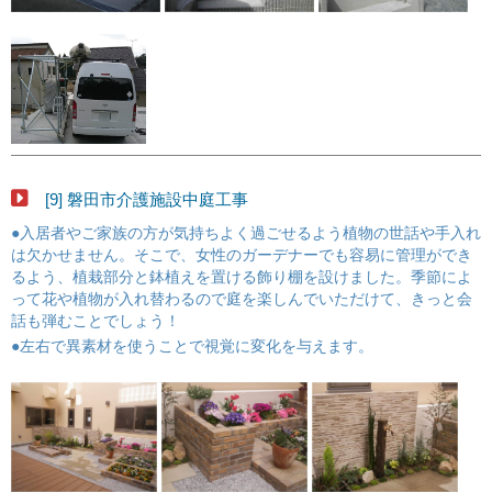
[9] 磐田市介護施設中庭工事
●入居者やご家族の方が気持ちよく過ごせるよう植物の世話や手入れ
は欠かせません。そこで、女性のガーデナーでも容易に管理ができ
るよう、植栽部分と鉢植えを置ける飾り棚を設けました。季節によ
って花や植物が入れ替わるので庭を楽しんでいただけて、きっと会
話も弾むことでしょう！
●左右で異素材を使うことで視覚に変化を与えます。