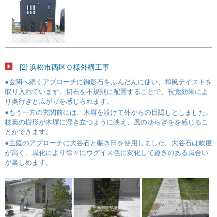
[2] 浜松市西区Ｏ様外構工事
●玄関へ続くアプローチに御影石をふんだんに使い、和風テイストを
取り入れています。切石を不規則に配置することで、視覚効果によ
り奥行きと広がりを感じられます。
●もう一方の玄関前には、木塀を設けて外からの目隠しとしました。
枝葉の樹形が木塀に浮き立つように映え、風のゆらぎをを感じるこ
とができます。
●主庭のアプローチに大谷石と碾き臼を使用しました。大谷石は軟度
が高く、風化により徐々にウグイス色に変化して趣きのある風合い
が楽しめます。