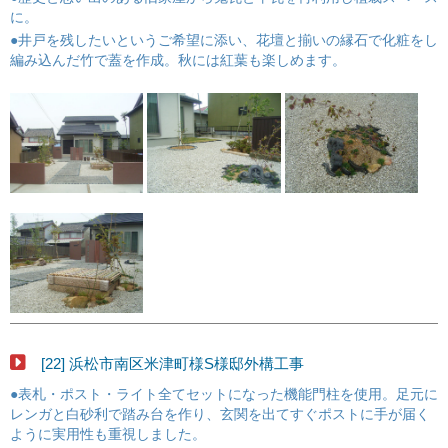
に。
●井戸を残したいというご希望に添い、花壇と揃いの縁石で化粧をし
編み込んだ竹で蓋を作成。秋には紅葉も楽しめます。
[22] 浜松市南区米津町様S様邸外構工事
●表札・ポスト・ライト全てセットになった機能門柱を使用。足元に
レンガと白砂利で踏み台を作り、玄関を出てすぐポストに手が届く
ように実用性も重視しました。