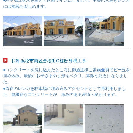
●駐車場は枕木を据えて区画ラインにしました。中央の穴あきレンガ
には植栽も楽しめます。
[26] 浜松市南区倉松町O様邸外構工事
●コンクリートを流し込んだところに御施主様ご家族全員でビー玉を
埋め込み、最後にお子さまの手形をペタリ。素敵な記念になりまし
た。
●既存のレンガを駐車場に埋め込みアクセントとして再利用しまし
た。無機質なコンクリートが、深みのある表情へ変わります。