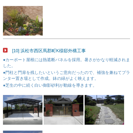
[10] 浜松市西区馬郡町K様邸外構工事
●カーポート屋根には熱遮断パネルを採用。暑さがかなり軽減されま
した。
●門柱と門扉を残したいというご意向だったので、補強を兼ねてプラ
ンター置き場として作成。鉢の緑がよく映えます。
●芝生の中に続く白い御影砂利が動線を導きます。