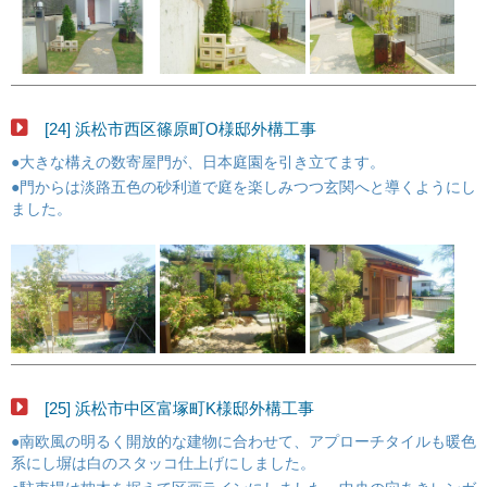
[24] 浜松市西区篠原町O様邸外構工事
●大きな構えの数寄屋門が、日本庭園を引き立てます。
●門からは淡路五色の砂利道で庭を楽しみつつ玄関へと導くようにし
ました。
[25] 浜松市中区富塚町K様邸外構工事
●南欧風の明るく開放的な建物に合わせて、アプローチタイルも暖色
系にし塀は白のスタッコ仕上げにしました。