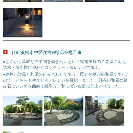
[18] 浜松市中区住吉H様邸外構工事
●とにかく草取りの手間を省きたいという御施主様のご要望に応え、
透水・保水性に優れたコンクリート製レンガで施工。
●建物が洋風と和風の組み合わせであり、既存の庭が純和風であった
ので、どちらも生かせるアレンジを目指しました。既存の和風の踏
み石にレンガを曲線で縁取り、和モダンな庭に仕上がりました。