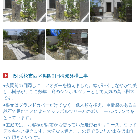
[5] 浜松市西区舞阪町H様邸外構工事
●玄関前の目隠しに、アオダモを植えました。線が細くしなやかで美
しい樹形が、ここ数年、庭のシンボルツリーとして人気の高い樹木
です。
●根元はグランドカバーだけでなく、低木類を植え、重量感のある自
然石で囲むことによってシンボルツリーとのボリュームバランスを
とっています。
●主庭では、お客様が以前から使っていた飛び石をリユース。ウッド
デッキへと導きます。大切な人達と、この庭で良い思い出を沢山作
って頂きたいです。