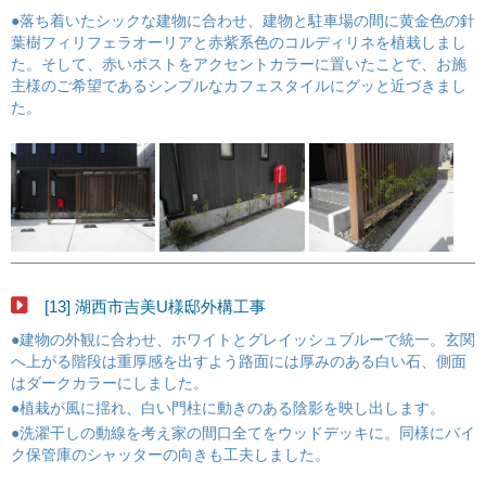
●落ち着いたシックな建物に合わせ、建物と駐車場の間に黄金色の針
葉樹フィリフェラオーリアと赤紫系色のコルディリネを植栽しまし
た。そして、赤いポストをアクセントカラーに置いたことで、お施
主様のご希望であるシンプルなカフェスタイルにグッと近づきまし
た。
[13] 湖西市吉美U様邸外構工事
●建物の外観に合わせ、ホワイトとグレイッシュブルーで統一。玄関
へ上がる階段は重厚感を出すよう路面には厚みのある白い石、側面
はダークカラーにしました。
●植栽が風に揺れ、白い門柱に動きのある陰影を映し出します。
●洗濯干しの動線を考え家の間口全てをウッドデッキに。同様にバイ
ク保管庫のシャッターの向きも工夫しました。