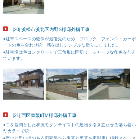
[20] 浜松市浜北区内野S様邸外構工事
●駐車スペースの確保が最優先のため、ブロック・フェンス・カーポ
ートの色を合わせ統一感を出しシンプルな造りにしました。
●駐車場は色コンクリートで三角形に区切り、シャープな印象を与え
ています。
[21] 西区舞阪町M様邸外構工事
●白を基調とした和風モダンテイストの建物を引き立たせる落ち着い
たカラーで統一
●歴史と思い出のある旧家屋から鬼瓦と平瓦を再利用し植栽スペース