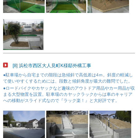
[8] 浜松市西区大人見町K様邸外構工事
●駐車場から自宅までの階段は急傾斜で高低差は4ｍ。斜度の軽減し
て使いやすくするためには、段数と傾斜角度が最大の難問でした。
●ロードバイクやカヤックなど趣味のアウトドア用品やカー用品が収
まる大型物置を設置。駐車場のカヤックラックからは車のキャリア
への移動がスライド式なので『ラック楽！』と大好評です。