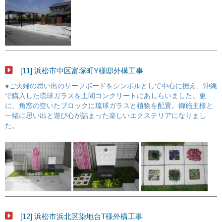
[11] 浜松市中区富塚町Y様邸外構工事
●ご夫婦の思い出のサーフボードをシンボルとして中心に据え、沖縄
で購入した琉球ガラスを土間コンクリートにあしらいました。更
に、角窓の空いたブロックに琉球ガラスと植物を配置。御施主様と
一緒に思い出と遊び心が詰まった楽しいエクステリアになりまし
た。
[12] 浜松市浜北区染地台T様外構工事