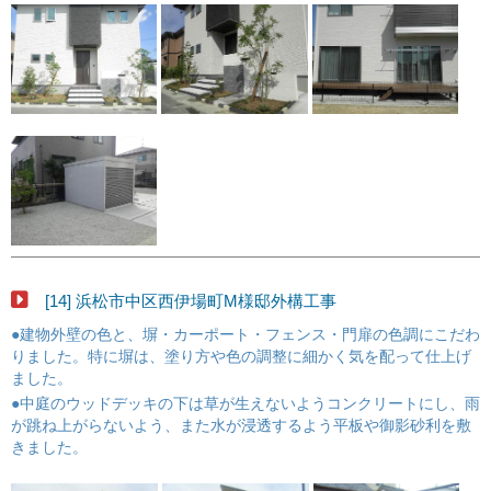
[14] 浜松市中区西伊場町M様邸外構工事
●建物外壁の色と、塀・カーポート・フェンス・門扉の色調にこだわ
りました。特に塀は、塗り方や色の調整に細かく気を配って仕上げ
ました。
●中庭のウッドデッキの下は草が生えないようコンクリートにし、雨
が跳ね上がらないよう、また水が浸透するよう平板や御影砂利を敷
きました。