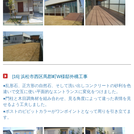
[16] 浜松市西区馬郡町W様邸外構工事
●乱形石、正方形の自然石、そして洗い出しコンクリートの砂利を色
違いで交互に使い平面的なエントランスに変化をつけました。
●門柱と木目調角材を組み合わせ、見る角度によって違った表情を見
せるよう工夫しました。
●ポストのビビットカラーがワンポイントとなって周りを引き立てま
す。