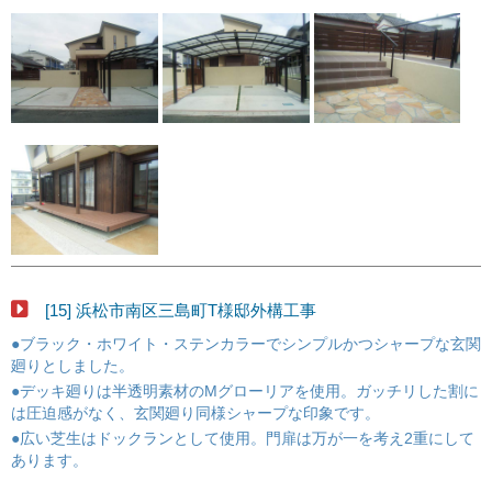
[15] 浜松市南区三島町T様邸外構工事
●ブラック・ホワイト・ステンカラーでシンプルかつシャープな玄関
廻りとしました。
●デッキ廻りは半透明素材のMグローリアを使用。ガッチリした割に
は圧迫感がなく、玄関廻り同様シャープな印象です。
●広い芝生はドックランとして使用。門扉は万が一を考え2重にして
あります。