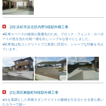
[20] 浜松市浜北区内野S様邸外構工事
●駐車スペースの確保が最優先のため、ブロック・フェンス・カーポ
ートの色を合わせ統一感を出しシンプルな造りにしました。
●駐車場は色コンクリートで三角形に区切り、シャープな印象を与え
ています。
[21] 西区舞阪町M様邸外構工事
●白を基調とした和風モダンテイストの建物を引き立たせる落ち着い
たカラーで統一