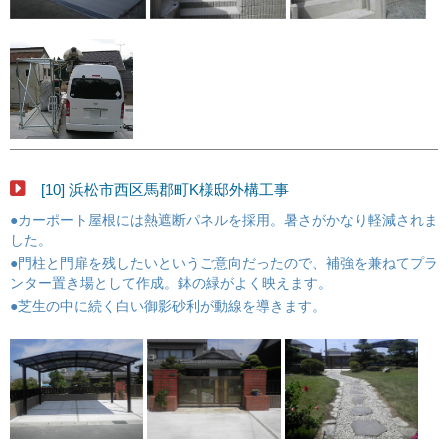
[10] 浜松市西区馬郡町K様邸外構工事
●カーポート屋根には熱遮断パネルを採用。暑さがかなり軽減されま
した。
●門柱と門扉を残したいというご意向だったので、補強を兼ねてプラ
ンター置き場として作成。鉢の緑がよく映えます。
●芝生の中に続く白い御影砂利が動線を導きます。