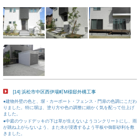
[14] 浜松市中区西伊場町M様邸外構工事
●建物外壁の色と、塀・カーポート・フェンス・門扉の色調にこだわ
りました。特に塀は、塗り方や色の調整に細かく気を配って仕上げ
ました。
●中庭のウッドデッキの下は草が生えないようコンクリートにし、雨
が跳ね上がらないよう、また水が浸透するよう平板や御影砂利を敷
きました。