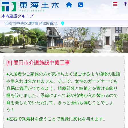
木内建設グループ
浜松市中央区馬郡町4336番地
[9] 磐田市介護施設中庭工事
●入居者やご家族の方が気持ちよく過ごせるよう植物の世話
や手入れは欠かせません。そこで、女性のガーデナーでも
容易に管理ができるよう、植栽部分と鉢植えを置ける飾り
棚を設けました。季節によって花や植物が入れ替わるので
庭を楽しんでいただけて、きっと会話も弾むことでしょ
う！
●左右で異素材を使うことで視覚に変化を与えます。