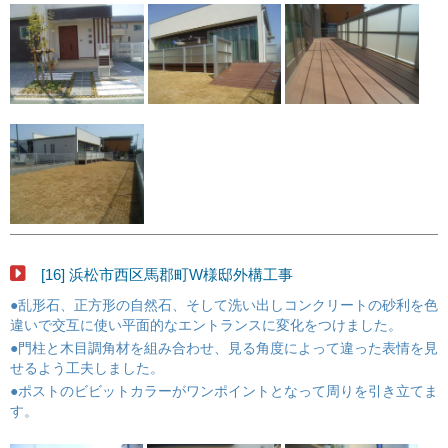
[16] 浜松市西区馬郡町W様邸外構工事
●乱形石、正方形の自然石、そして洗い出しコンクリートの砂利を色
違いで交互に使い平面的なエントランスに変化をつけました。
●門柱と木目調角材を組み合わせ、見る角度によって違った表情を見
せるよう工夫しました。
●ポストのビビットカラーがワンポイントとなって周りを引き立てま
す。