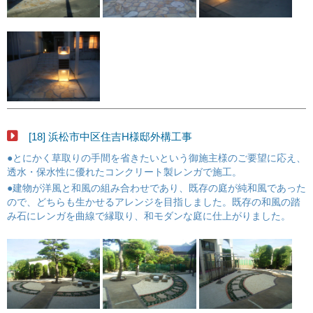
[18] 浜松市中区住吉H様邸外構工事
●とにかく草取りの手間を省きたいという御施主様のご要望に応え、
透水・保水性に優れたコンクリート製レンガで施工。
●建物が洋風と和風の組み合わせであり、既存の庭が純和風であった
ので、どちらも生かせるアレンジを目指しました。既存の和風の踏
み石にレンガを曲線で縁取り、和モダンな庭に仕上がりました。