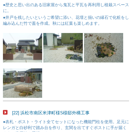
●歴史と思い出のある旧家屋から鬼瓦と平瓦を再利用し植栽スペース
に。
●井戸を残したいというご希望に添い、花壇と揃いの縁石で化粧をし
編み込んだ竹で蓋を作成。秋には紅葉も楽しめます。
[22] 浜松市南区米津町様S様邸外構工事
●表札・ポスト・ライト全てセットになった機能門柱を使用。足元に
レンガと白砂利で踏み台を作り、玄関を出てすぐポストに手が届く