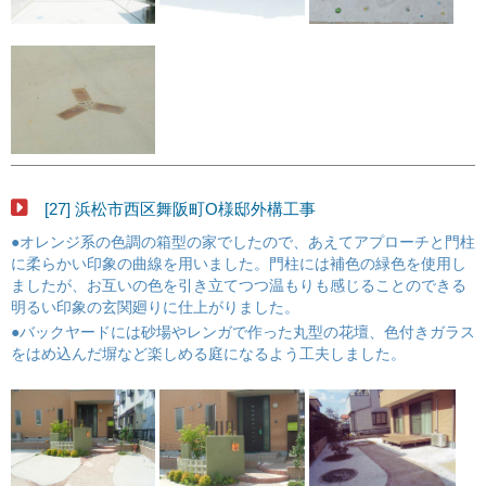
[27] 浜松市西区舞阪町O様邸外構工事
●オレンジ系の色調の箱型の家でしたので、あえてアプローチと門柱
に柔らかい印象の曲線を用いました。門柱には補色の緑色を使用し
ましたが、お互いの色を引き立てつつ温もりも感じることのできる
明るい印象の玄関廻りに仕上がりました。
●バックヤードには砂場やレンガで作った丸型の花壇、色付きガラス
をはめ込んだ塀など楽しめる庭になるよう工夫しました。