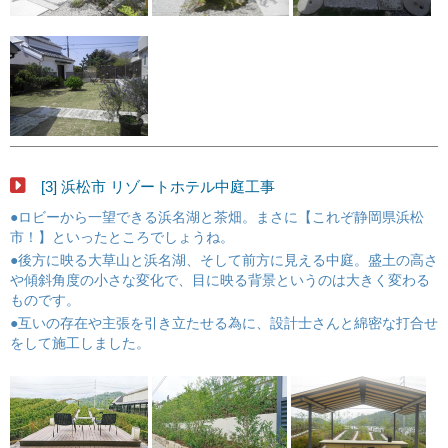
[3] 浜松市 リゾートホテル中庭工事
●ロビーから一望できる浜名湖と茶畑。まさに【これぞ静岡県浜松
市！】といったところでしょうね。
●後方に映る大草山と浜名湖、そして前方に見える中庭。盛土の高さ
や傾斜角度の小さな変化で、目に映る背景というのは大きく変わる
ものです。
●互いの存在や主張を引き立たせる為に、設計士さんと綿密な打合せ
をして施工しました。