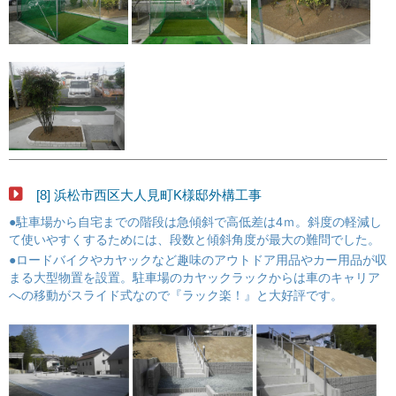
[8] 浜松市西区大人見町K様邸外構工事
●駐車場から自宅までの階段は急傾斜で高低差は4ｍ。斜度の軽減し
て使いやすくするためには、段数と傾斜角度が最大の難問でした。
●ロードバイクやカヤックなど趣味のアウトドア用品やカー用品が収
まる大型物置を設置。駐車場のカヤックラックからは車のキャリア
への移動がスライド式なので『ラック楽！』と大好評です。