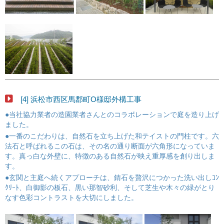
[4] 浜松市西区馬郡町O様邸外構工事
●当社協力業者の造園業者さんとのコラボレーションで庭を造り上げ
ました。
●一番のこだわりは、自然石を立ち上げた和テイストの門柱です。六
法石と呼ばれるこの石は、その名の通り断面が六角形になっていま
す。真っ白な外壁に、特徴のある自然石が映え重厚感を創り出しま
す。
●玄関と主庭へ続くアプローチは、錆石を贅沢につかった洗い出しｺﾝ
ｸﾘｰﾄ、白御影の板石、黒い那智砂利、そして芝生や木々の緑がとり
なす色彩コントラストを大切にしました。