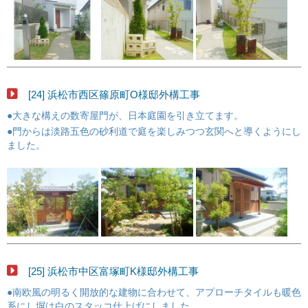
[24] 浜松市西区篠原町O様邸外構工事
●大きな構えの数寄屋門が、日本庭園を引き立てます。
●門からは淡路五色の砂利道で庭を楽しみつつ玄関へと導くようにし
ました。
[25] 浜松市中区富塚町K様邸外構工事
●南欧風の明るく開放的な建物に合わせて、アプローチタイルも暖色
系にし塀は白のスタッコ仕上げにしました。