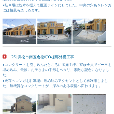
●駐車場は枕木を据えて区画ラインにしました。中央の穴あきレンガ
には植栽も楽しめます。
[26] 浜松市南区倉松町O様邸外構工事
●コンクリートを流し込んだところに御施主様ご家族全員でビー玉を
埋め込み、最後にお子さまの手形をペタリ。素敵な記念になりまし
た。
●既存のレンガを駐車場に埋め込みアクセントとして再利用しまし
た。無機質なコンクリートが、深みのある表情へ変わります。