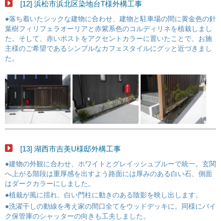
[12] 浜松市浜北区染地台T様外構工事
●落ち着いたシックな建物に合わせ、建物と駐車場の間に黄金色の針
葉樹フィリフェラオーリアと赤紫系色のコルディリネを植栽しまし
た。そして、赤いポストをアクセントカラーに置いたことで、お施
主様のご希望であるシンプルなカフェスタイルにグッと近づきまし
た。
[13] 湖西市吉美U様邸外構工事
●建物の外観に合わせ、ホワイトとグレイッシュブルーで統一。玄関
へ上がる階段は重厚感を出すよう路面には厚みのある白い石、側面
はダークカラーにしました。
●植栽が風に揺れ、白い門柱に動きのある陰影を映し出します。
●洗濯干しの動線を考え家の間口全てをウッドデッキに。同様にバイ
ク保管庫のシャッターの向きも工夫しました。