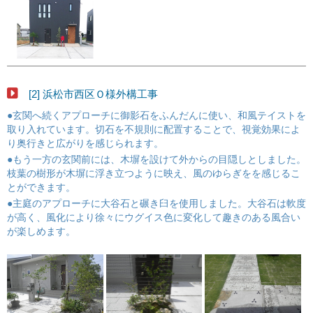
[2] 浜松市西区Ｏ様外構工事
●玄関へ続くアプローチに御影石をふんだんに使い、和風テイストを
取り入れています。切石を不規則に配置することで、視覚効果によ
り奥行きと広がりを感じられます。
●もう一方の玄関前には、木塀を設けて外からの目隠しとしました。
枝葉の樹形が木塀に浮き立つように映え、風のゆらぎをを感じるこ
とができます。
●主庭のアプローチに大谷石と碾き臼を使用しました。大谷石は軟度
が高く、風化により徐々にウグイス色に変化して趣きのある風合い
が楽しめます。