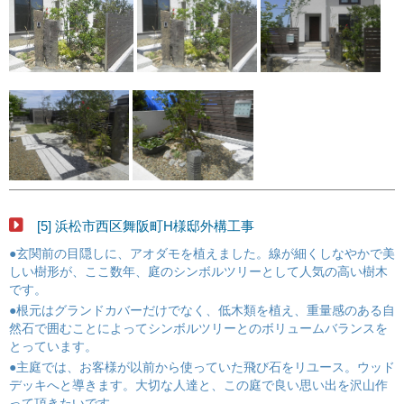
[5] 浜松市西区舞阪町H様邸外構工事
●玄関前の目隠しに、アオダモを植えました。線が細くしなやかで美
しい樹形が、ここ数年、庭のシンボルツリーとして人気の高い樹木
です。
●根元はグランドカバーだけでなく、低木類を植え、重量感のある自
然石で囲むことによってシンボルツリーとのボリュームバランスを
とっています。
●主庭では、お客様が以前から使っていた飛び石をリユース。ウッド
デッキへと導きます。大切な人達と、この庭で良い思い出を沢山作
って頂きたいです。