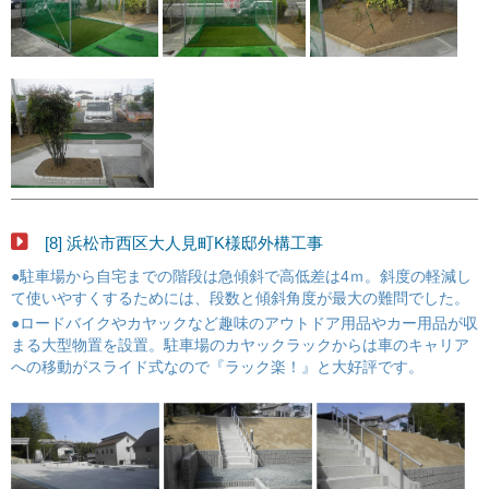
[8] 浜松市西区大人見町K様邸外構工事
●駐車場から自宅までの階段は急傾斜で高低差は4ｍ。斜度の軽減し
て使いやすくするためには、段数と傾斜角度が最大の難問でした。
●ロードバイクやカヤックなど趣味のアウトドア用品やカー用品が収
まる大型物置を設置。駐車場のカヤックラックからは車のキャリア
への移動がスライド式なので『ラック楽！』と大好評です。