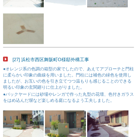
[27] 浜松市西区舞阪町O様邸外構工事
●オレンジ系の色調の箱型の家でしたので、あえてアプローチと門柱
に柔らかい印象の曲線を用いました。門柱には補色の緑色を使用し
ましたが、お互いの色を引き立てつつ温もりも感じることのできる
明るい印象の玄関廻りに仕上がりました。
●バックヤードには砂場やレンガで作った丸型の花壇、色付きガラス
をはめ込んだ塀など楽しめる庭になるよう工夫しました。