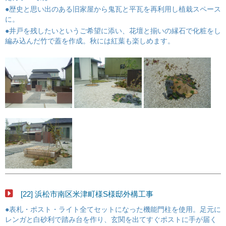
●歴史と思い出のある旧家屋から鬼瓦と平瓦を再利用し植栽スペース
に。
●井戸を残したいというご希望に添い、花壇と揃いの縁石で化粧をし
編み込んだ竹で蓋を作成。秋には紅葉も楽しめます。
[22] 浜松市南区米津町様S様邸外構工事
●表札・ポスト・ライト全てセットになった機能門柱を使用。足元に
レンガと白砂利で踏み台を作り、玄関を出てすぐポストに手が届く