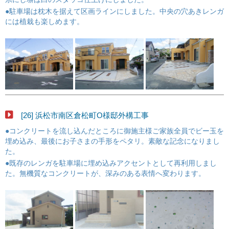
●駐車場は枕木を据えて区画ラインにしました。中央の穴あきレンガ
には植栽も楽しめます。
[26] 浜松市南区倉松町O様邸外構工事
●コンクリートを流し込んだところに御施主様ご家族全員でビー玉を
埋め込み、最後にお子さまの手形をペタリ。素敵な記念になりまし
た。
●既存のレンガを駐車場に埋め込みアクセントとして再利用しまし
た。無機質なコンクリートが、深みのある表情へ変わります。