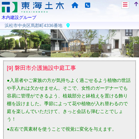
木内建設グループ
浜松市中央区馬郡町4336番地
[9] 磐田市介護施設中庭工事
●入居者やご家族の方が気持ちよく過ごせるよう植物の世話
や手入れは欠かせません。そこで、女性のガーデナーでも
容易に管理ができるよう、植栽部分と鉢植えを置ける飾り
棚を設けました。季節によって花や植物が入れ替わるので
庭を楽しんでいただけて、きっと会話も弾むことでしょ
う！
●左右で異素材を使うことで視覚に変化を与えます。