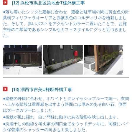
[12] 浜松市浜北区染地台T様外構工事
●落ち着いたシックな建物に合わせ、建物と駐車場の間に黄金色の針
葉樹フィリフェラオーリアと赤紫系色のコルディリネを植栽しまし
た。そして、赤いポストをアクセントカラーに置いたことで、お施
主様のご希望であるシンプルなカフェスタイルにグッと近づきまし
た。
[13] 湖西市吉美U様邸外構工事
●建物の外観に合わせ、ホワイトとグレイッシュブルーで統一。玄関
へ上がる階段は重厚感を出すよう路面には厚みのある白い石、側面
はダークカラーにしました。
●植栽が風に揺れ、白い門柱に動きのある陰影を映し出します。
●洗濯干しの動線を考え家の間口全てをウッドデッキに。同様にバイ
ク保管庫のシャッターの向きも工夫しました。