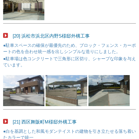
[20] 浜松市浜北区内野S様邸外構工事
●駐車スペースの確保が最優先のため、ブロック・フェンス・カーポ
ートの色を合わせ統一感を出しシンプルな造りにしました。
●駐車場は色コンクリートで三角形に区切り、シャープな印象を与え
ています。
[21] 西区舞阪町M様邸外構工事
●白を基調とした和風モダンテイストの建物を引き立たせる落ち着い
たカラーで統一