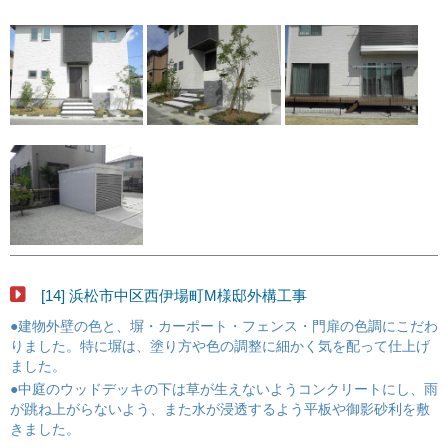
[14] 浜松市中区西伊場町M様邸外構工事
●建物外壁の色と、塀・カーポート・フェンス・門扉の色調にこだわ
りました。特に塀は、塗り方や色の調整に細かく気を配って仕上げ
ました。
●中庭のウッドデッキの下は草が生えないようコンクリートにし、雨
が跳ね上がらないよう、また水が浸透するよう平板や御影砂利を敷
きました。