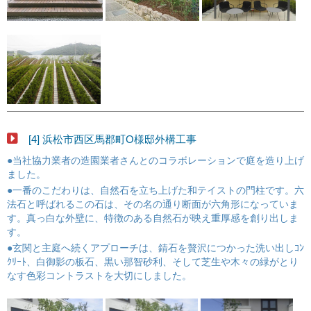
[4] 浜松市西区馬郡町O様邸外構工事
●当社協力業者の造園業者さんとのコラボレーションで庭を造り上げ
ました。
●一番のこだわりは、自然石を立ち上げた和テイストの門柱です。六
法石と呼ばれるこの石は、その名の通り断面が六角形になっていま
す。真っ白な外壁に、特徴のある自然石が映え重厚感を創り出しま
す。
●玄関と主庭へ続くアプローチは、錆石を贅沢につかった洗い出しｺﾝ
ｸﾘｰﾄ、白御影の板石、黒い那智砂利、そして芝生や木々の緑がとり
なす色彩コントラストを大切にしました。