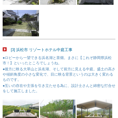
[3] 浜松市 リゾートホテル中庭工事
●ロビーから一望できる浜名湖と茶畑。まさに【これぞ静岡県浜松
市！】といったところでしょうね。
●後方に映る大草山と浜名湖、そして前方に見える中庭。盛土の高さ
や傾斜角度の小さな変化で、目に映る背景というのは大きく変わる
ものです。
●互いの存在や主張を引き立たせる為に、設計士さんと綿密な打合せ
をして施工しました。