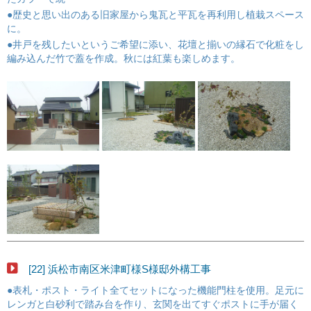
●歴史と思い出のある旧家屋から鬼瓦と平瓦を再利用し植栽スペース
に。
●井戸を残したいというご希望に添い、花壇と揃いの縁石で化粧をし
編み込んだ竹で蓋を作成。秋には紅葉も楽しめます。
[22] 浜松市南区米津町様S様邸外構工事
●表札・ポスト・ライト全てセットになった機能門柱を使用。足元に
レンガと白砂利で踏み台を作り、玄関を出てすぐポストに手が届く