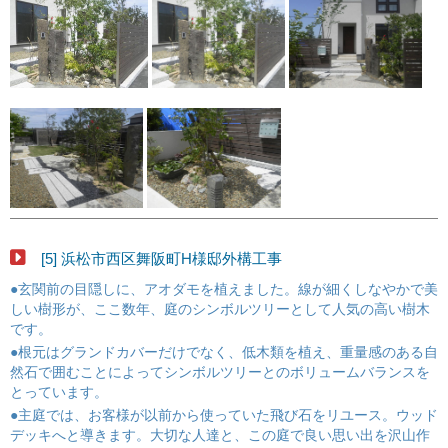
[5] 浜松市西区舞阪町H様邸外構工事
●玄関前の目隠しに、アオダモを植えました。線が細くしなやかで美
しい樹形が、ここ数年、庭のシンボルツリーとして人気の高い樹木
です。
●根元はグランドカバーだけでなく、低木類を植え、重量感のある自
然石で囲むことによってシンボルツリーとのボリュームバランスを
とっています。
●主庭では、お客様が以前から使っていた飛び石をリユース。ウッド
デッキへと導きます。大切な人達と、この庭で良い思い出を沢山作