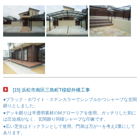
[15] 浜松市南区三島町T様邸外構工事
●ブラック・ホワイト・ステンカラーでシンプルかつシャープな玄関
廻りとしました。
●デッキ廻りは半透明素材のMグローリアを使用。ガッチリした割に
は圧迫感がなく、玄関廻り同様シャープな印象です。
●広い芝生はドックランとして使用。門扉は万が一を考え2重にして
あります。