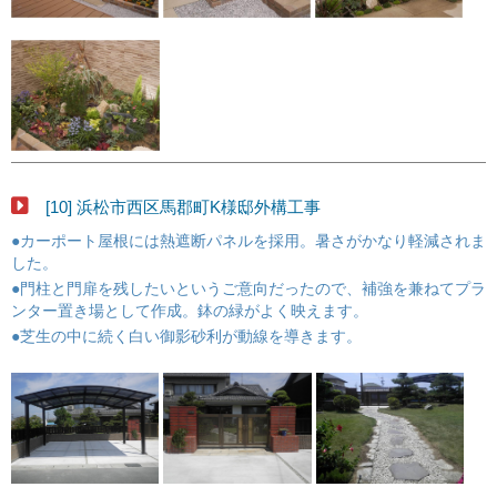
[10] 浜松市西区馬郡町K様邸外構工事
●カーポート屋根には熱遮断パネルを採用。暑さがかなり軽減されま
した。
●門柱と門扉を残したいというご意向だったので、補強を兼ねてプラ
ンター置き場として作成。鉢の緑がよく映えます。
●芝生の中に続く白い御影砂利が動線を導きます。