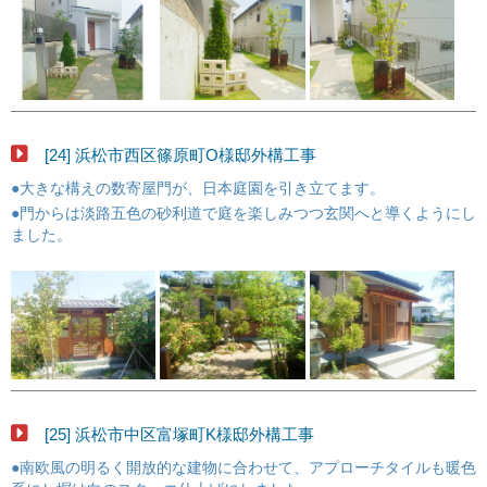
[24] 浜松市西区篠原町O様邸外構工事
●大きな構えの数寄屋門が、日本庭園を引き立てます。
●門からは淡路五色の砂利道で庭を楽しみつつ玄関へと導くようにし
ました。
[25] 浜松市中区富塚町K様邸外構工事
●南欧風の明るく開放的な建物に合わせて、アプローチタイルも暖色