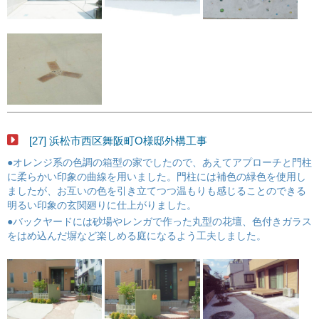
[27] 浜松市西区舞阪町O様邸外構工事
●オレンジ系の色調の箱型の家でしたので、あえてアプローチと門柱
に柔らかい印象の曲線を用いました。門柱には補色の緑色を使用し
ましたが、お互いの色を引き立てつつ温もりも感じることのできる
明るい印象の玄関廻りに仕上がりました。
●バックヤードには砂場やレンガで作った丸型の花壇、色付きガラス
をはめ込んだ塀など楽しめる庭になるよう工夫しました。