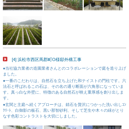
[4] 浜松市西区馬郡町O様邸外構工事
●当社協力業者の造園業者さんとのコラボレーションで庭を造り上げ
ました。
●一番のこだわりは、自然石を立ち上げた和テイストの門柱です。六
法石と呼ばれるこの石は、その名の通り断面が六角形になっていま
す。真っ白な外壁に、特徴のある自然石が映え重厚感を創り出しま
す。
●玄関と主庭へ続くアプローチは、錆石を贅沢につかった洗い出しｺﾝ
ｸﾘｰﾄ、白御影の板石、黒い那智砂利、そして芝生や木々の緑がとり
なす色彩コントラストを大切にしました。