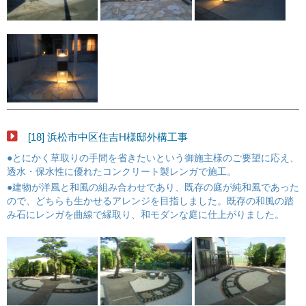
[18] 浜松市中区住吉H様邸外構工事
●とにかく草取りの手間を省きたいという御施主様のご要望に応え、
透水・保水性に優れたコンクリート製レンガで施工。
●建物が洋風と和風の組み合わせであり、既存の庭が純和風であった
ので、どちらも生かせるアレンジを目指しました。既存の和風の踏
み石にレンガを曲線で縁取り、和モダンな庭に仕上がりました。