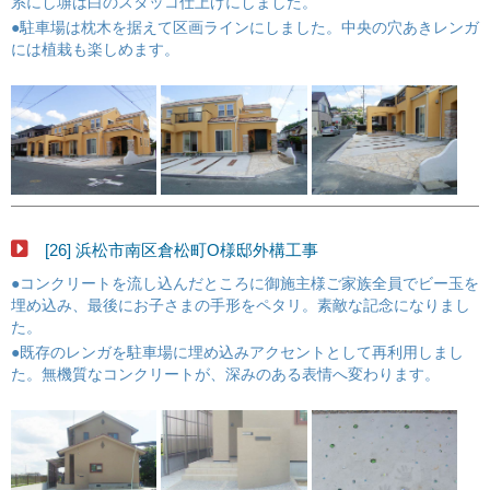
系にし塀は白のスタッコ仕上げにしました。
●駐車場は枕木を据えて区画ラインにしました。中央の穴あきレンガ
には植栽も楽しめます。
[26] 浜松市南区倉松町O様邸外構工事
●コンクリートを流し込んだところに御施主様ご家族全員でビー玉を
埋め込み、最後にお子さまの手形をペタリ。素敵な記念になりまし
た。
●既存のレンガを駐車場に埋め込みアクセントとして再利用しまし
た。無機質なコンクリートが、深みのある表情へ変わります。