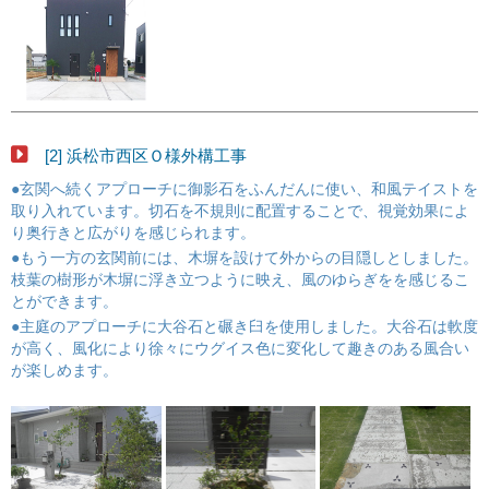
[2] 浜松市西区Ｏ様外構工事
●玄関へ続くアプローチに御影石をふんだんに使い、和風テイストを
取り入れています。切石を不規則に配置することで、視覚効果によ
り奥行きと広がりを感じられます。
●もう一方の玄関前には、木塀を設けて外からの目隠しとしました。
枝葉の樹形が木塀に浮き立つように映え、風のゆらぎをを感じるこ
とができます。
●主庭のアプローチに大谷石と碾き臼を使用しました。大谷石は軟度
が高く、風化により徐々にウグイス色に変化して趣きのある風合い
が楽しめます。