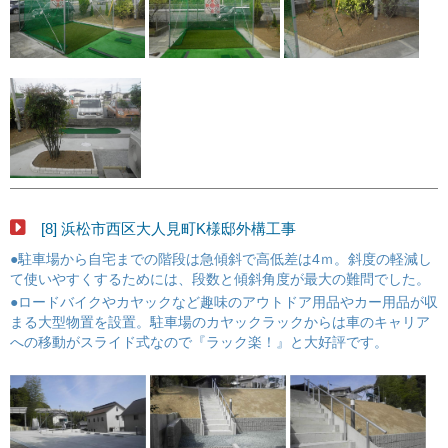
[8] 浜松市西区大人見町K様邸外構工事
●駐車場から自宅までの階段は急傾斜で高低差は4ｍ。斜度の軽減し
て使いやすくするためには、段数と傾斜角度が最大の難問でした。
●ロードバイクやカヤックなど趣味のアウトドア用品やカー用品が収
まる大型物置を設置。駐車場のカヤックラックからは車のキャリア
への移動がスライド式なので『ラック楽！』と大好評です。