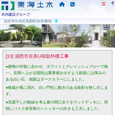
木内建設グループ
浜松市中央区馬郡町4336番地
[13] 湖西市吉美U様邸外構工事
●建物の外観に合わせ、ホワイトとグレイッシュブルーで統
一。玄関へ上がる階段は重厚感を出すよう路面には厚みの
ある白い石、側面はダークカラーにしました。
●植栽が風に揺れ、白い門柱に動きのある陰影を映し出しま
す。
●洗濯干しの動線を考え家の間口全てをウッドデッキに。同
様にバイク保管庫のシャッターの向きも工夫しました。