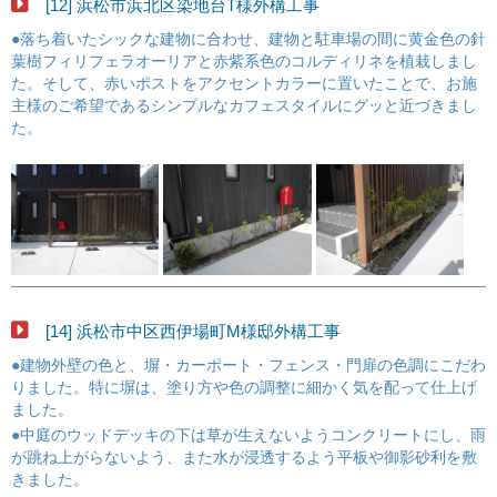
[12] 浜松市浜北区染地台T様外構工事
●落ち着いたシックな建物に合わせ、建物と駐車場の間に黄金色の針
葉樹フィリフェラオーリアと赤紫系色のコルディリネを植栽しまし
た。そして、赤いポストをアクセントカラーに置いたことで、お施
主様のご希望であるシンプルなカフェスタイルにグッと近づきまし
た。
[14] 浜松市中区西伊場町M様邸外構工事
●建物外壁の色と、塀・カーポート・フェンス・門扉の色調にこだわ
りました。特に塀は、塗り方や色の調整に細かく気を配って仕上げ
ました。
●中庭のウッドデッキの下は草が生えないようコンクリートにし、雨
が跳ね上がらないよう、また水が浸透するよう平板や御影砂利を敷
きました。