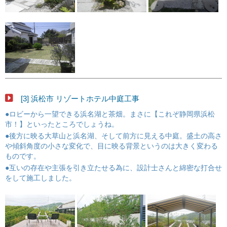
[3] 浜松市 リゾートホテル中庭工事
●ロビーから一望できる浜名湖と茶畑。まさに【これぞ静岡県浜松
市！】といったところでしょうね。
●後方に映る大草山と浜名湖、そして前方に見える中庭。盛土の高さ
や傾斜角度の小さな変化で、目に映る背景というのは大きく変わる
ものです。
●互いの存在や主張を引き立たせる為に、設計士さんと綿密な打合せ
をして施工しました。