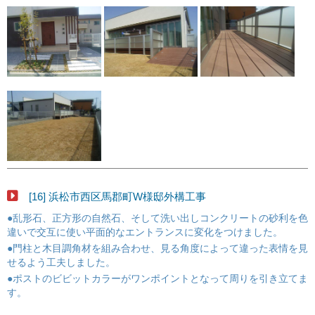
[16] 浜松市西区馬郡町W様邸外構工事
●乱形石、正方形の自然石、そして洗い出しコンクリートの砂利を色
違いで交互に使い平面的なエントランスに変化をつけました。
●門柱と木目調角材を組み合わせ、見る角度によって違った表情を見
せるよう工夫しました。
●ポストのビビットカラーがワンポイントとなって周りを引き立てま
す。