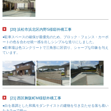
[20] 浜松市浜北区内野S様邸外構工事
●駐車スペースの確保が最優先のため、ブロック・フェンス・カーポ
ートの色を合わせ統一感を出しシンプルな造りにしました。
●駐車場は色コンクリートで三角形に区切り、シャープな印象を与え
ています。
[21] 西区舞阪町M様邸外構工事
●白を基調とした和風モダンテイストの建物を引き立たせる落ち着い
たカラーで統一