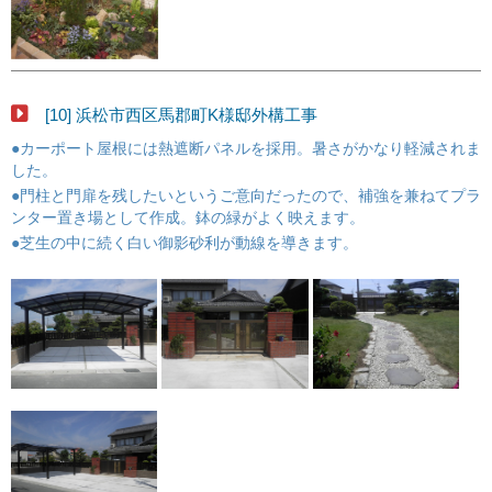
[10] 浜松市西区馬郡町K様邸外構工事
●カーポート屋根には熱遮断パネルを採用。暑さがかなり軽減されま
した。
●門柱と門扉を残したいというご意向だったので、補強を兼ねてプラ
ンター置き場として作成。鉢の緑がよく映えます。
●芝生の中に続く白い御影砂利が動線を導きます。