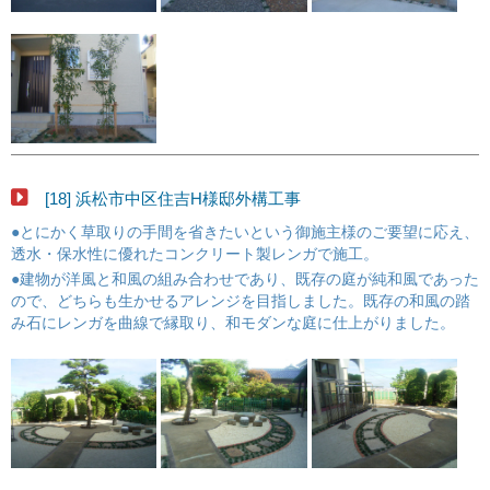
[18] 浜松市中区住吉H様邸外構工事
●とにかく草取りの手間を省きたいという御施主様のご要望に応え、
透水・保水性に優れたコンクリート製レンガで施工。
●建物が洋風と和風の組み合わせであり、既存の庭が純和風であった
ので、どちらも生かせるアレンジを目指しました。既存の和風の踏
み石にレンガを曲線で縁取り、和モダンな庭に仕上がりました。