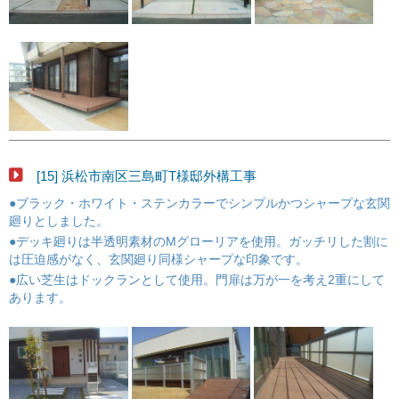
[15] 浜松市南区三島町T様邸外構工事
●ブラック・ホワイト・ステンカラーでシンプルかつシャープな玄関
廻りとしました。
●デッキ廻りは半透明素材のMグローリアを使用。ガッチリした割に
は圧迫感がなく、玄関廻り同様シャープな印象です。
●広い芝生はドックランとして使用。門扉は万が一を考え2重にして
あります。