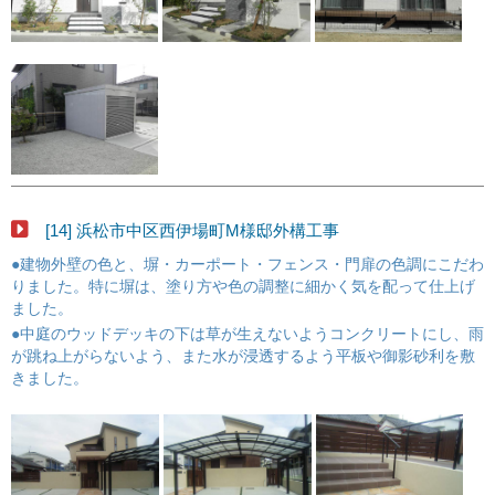
[14] 浜松市中区西伊場町M様邸外構工事
●建物外壁の色と、塀・カーポート・フェンス・門扉の色調にこだわ
りました。特に塀は、塗り方や色の調整に細かく気を配って仕上げ
ました。
●中庭のウッドデッキの下は草が生えないようコンクリートにし、雨
が跳ね上がらないよう、また水が浸透するよう平板や御影砂利を敷
きました。