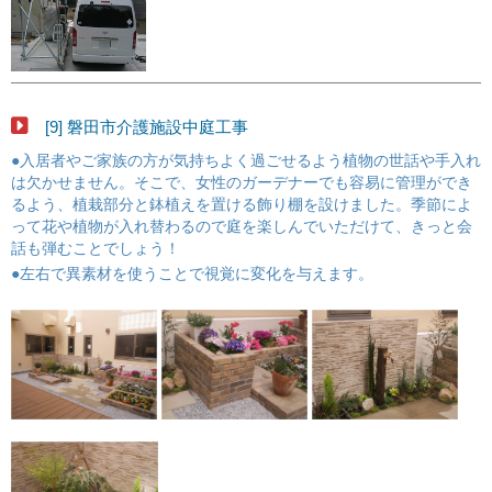
[9] 磐田市介護施設中庭工事
●入居者やご家族の方が気持ちよく過ごせるよう植物の世話や手入れ
は欠かせません。そこで、女性のガーデナーでも容易に管理ができ
るよう、植栽部分と鉢植えを置ける飾り棚を設けました。季節によ
って花や植物が入れ替わるので庭を楽しんでいただけて、きっと会
話も弾むことでしょう！
●左右で異素材を使うことで視覚に変化を与えます。