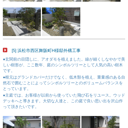
[5] 浜松市西区舞阪町H様邸外構工事
●玄関前の目隠しに、アオダモを植えました。線が細くしなやかで美
しい樹形が、ここ数年、庭のシンボルツリーとして人気の高い樹木
です。
●根元はグランドカバーだけでなく、低木類を植え、重量感のある自
然石で囲むことによってシンボルツリーとのボリュームバランスを
とっています。
●主庭では、お客様が以前から使っていた飛び石をリユース。ウッド
デッキへと導きます。大切な人達と、この庭で良い思い出を沢山作
って頂きたいです。