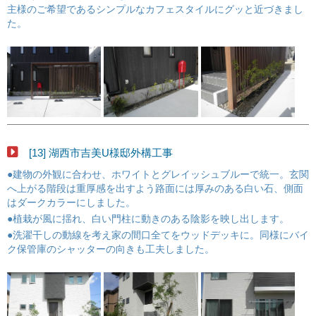
主様のご希望であるシンプルなカフェスタイルにグッと近づきまし
た。
[13] 湖西市吉美U様邸外構工事
●建物の外観に合わせ、ホワイトとグレイッシュブルーで統一。玄関
へ上がる階段は重厚感を出すよう路面には厚みのある白い石、側面
はダークカラーにしました。
●植栽が風に揺れ、白い門柱に動きのある陰影を映し出します。
●洗濯干しの動線を考え家の間口全てをウッドデッキに。同様にバイ
ク保管庫のシャッターの向きも工夫しました。