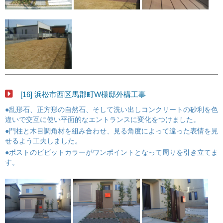
[16] 浜松市西区馬郡町W様邸外構工事
●乱形石、正方形の自然石、そして洗い出しコンクリートの砂利を色
違いで交互に使い平面的なエントランスに変化をつけました。
●門柱と木目調角材を組み合わせ、見る角度によって違った表情を見
せるよう工夫しました。
●ポストのビビットカラーがワンポイントとなって周りを引き立てま
す。