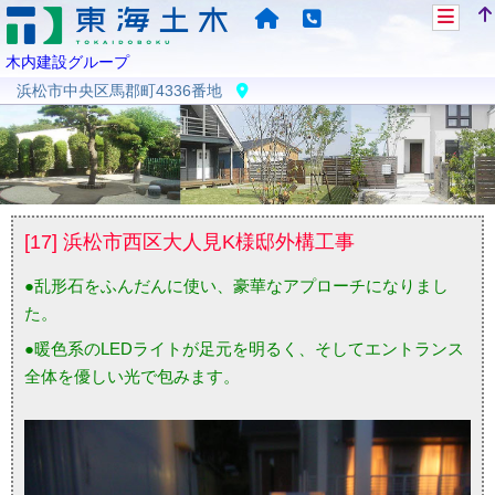
木内建設グループ
浜松市中央区馬郡町4336番地
[17] 浜松市西区大人見K様邸外構工事
●乱形石をふんだんに使い、豪華なアプローチになりまし
た。
●暖色系のLEDライトが足元を明るく、そしてエントランス
全体を優しい光で包みます。