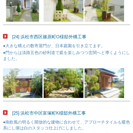
[24] 浜松市西区篠原町O様邸外構工事
●大きな構えの数寄屋門が、日本庭園を引き立てます。
●門からは淡路五色の砂利道で庭を楽しみつつ玄関へと導くようにし
ました。
[25] 浜松市中区富塚町K様邸外構工事
●南欧風の明るく開放的な建物に合わせて、アプローチタイルも暖色
系にし塀は白のスタッコ仕上げにしました。