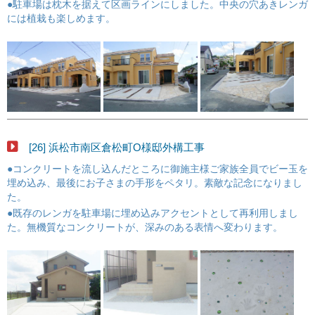
●駐車場は枕木を据えて区画ラインにしました。中央の穴あきレンガ
には植栽も楽しめます。
[26] 浜松市南区倉松町O様邸外構工事
●コンクリートを流し込んだところに御施主様ご家族全員でビー玉を
埋め込み、最後にお子さまの手形をペタリ。素敵な記念になりまし
た。
●既存のレンガを駐車場に埋め込みアクセントとして再利用しまし
た。無機質なコンクリートが、深みのある表情へ変わります。