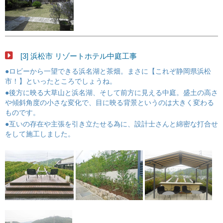
[3] 浜松市 リゾートホテル中庭工事
●ロビーから一望できる浜名湖と茶畑。まさに【これぞ静岡県浜松
市！】といったところでしょうね。
●後方に映る大草山と浜名湖、そして前方に見える中庭。盛土の高さ
や傾斜角度の小さな変化で、目に映る背景というのは大きく変わる
ものです。
●互いの存在や主張を引き立たせる為に、設計士さんと綿密な打合せ
をして施工しました。