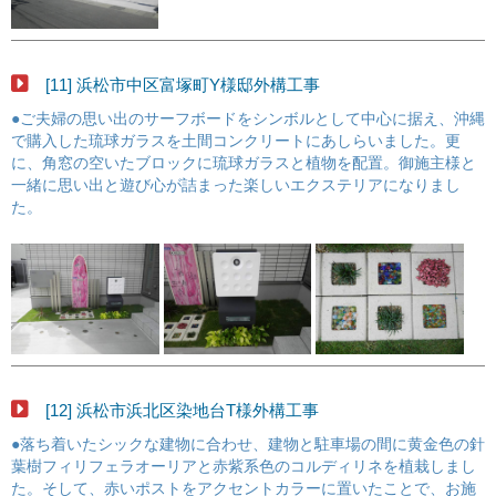
[11] 浜松市中区富塚町Y様邸外構工事
●ご夫婦の思い出のサーフボードをシンボルとして中心に据え、沖縄
で購入した琉球ガラスを土間コンクリートにあしらいました。更
に、角窓の空いたブロックに琉球ガラスと植物を配置。御施主様と
一緒に思い出と遊び心が詰まった楽しいエクステリアになりまし
た。
[12] 浜松市浜北区染地台T様外構工事
●落ち着いたシックな建物に合わせ、建物と駐車場の間に黄金色の針
葉樹フィリフェラオーリアと赤紫系色のコルディリネを植栽しまし
た。そして、赤いポストをアクセントカラーに置いたことで、お施