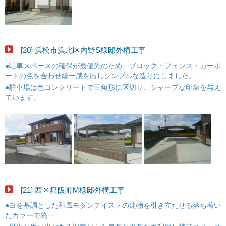
[20] 浜松市浜北区内野S様邸外構工事
●駐車スペースの確保が最優先のため、ブロック・フェンス・カーポ
ートの色を合わせ統一感を出しシンプルな造りにしました。
●駐車場は色コンクリートで三角形に区切り、シャープな印象を与え
ています。
[21] 西区舞阪町M様邸外構工事
●白を基調とした和風モダンテイストの建物を引き立たせる落ち着い
たカラーで統一