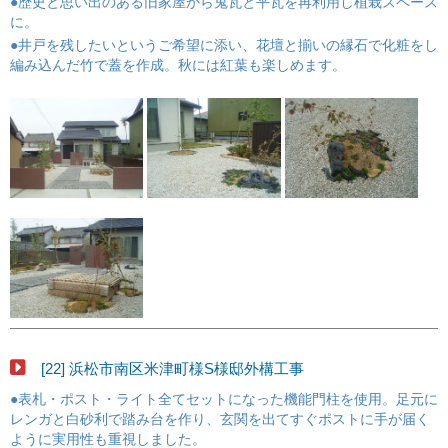
●歴史と思い出のある旧家屋から鬼瓦と平瓦を再利用し植栽スペース
に。
●井戸を残したいというご希望に添い、花壇と揃いの縁石で化粧をし
編み込んだ竹で蓋を作成。秋には紅葉も楽しめます。
[22] 浜松市南区米津町様S様邸外構工事
●表札・ポスト・ライト全てセットになった機能門柱を使用。足元に
レンガと白砂利で踏み台を作り、玄関を出てすぐポストに手が届く
ように実用性も重視しました。