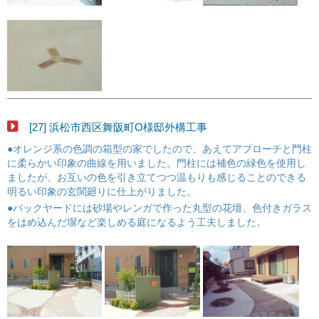
[27] 浜松市西区舞阪町O様邸外構工事
●オレンジ系の色調の箱型の家でしたので、あえてアプローチと門柱
に柔らかい印象の曲線を用いました。門柱には補色の緑色を使用し
ましたが、お互いの色を引き立てつつ温もりも感じることのできる
明るい印象の玄関廻りに仕上がりました。
●バックヤードには砂場やレンガで作った丸型の花壇、色付きガラス
をはめ込んだ塀など楽しめる庭になるよう工夫しました。