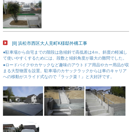
[8] 浜松市西区大人見町K様邸外構工事
●駐車場から自宅までの階段は急傾斜で高低差は4ｍ。斜度の軽減し
て使いやすくするためには、段数と傾斜角度が最大の難問でした。
●ロードバイクやカヤックなど趣味のアウトドア用品やカー用品が収
まる大型物置を設置。駐車場のカヤックラックからは車のキャリア
への移動がスライド式なので『ラック楽！』と大好評です。