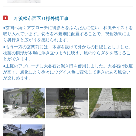
[2] 浜松市西区Ｏ様外構工事
●玄関へ続くアプローチに御影石をふんだんに使い、和風テイストを
取り入れています。切石を不規則に配置することで、視覚効果によ
り奥行きと広がりを感じられます。
●もう一方の玄関前には、木塀を設けて外からの目隠しとしました。
枝葉の樹形が木塀に浮き立つように映え、風のゆらぎをを感じるこ
とができます。
●主庭のアプローチに大谷石と碾き臼を使用しました。大谷石は軟度
が高く、風化により徐々にウグイス色に変化して趣きのある風合い
が楽しめます。