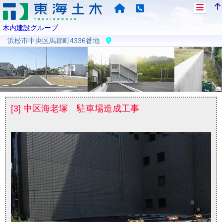
木内建設グループ
浜松市中央区馬郡町4336番地
[3] 中区海老塚 駐車場造成工事